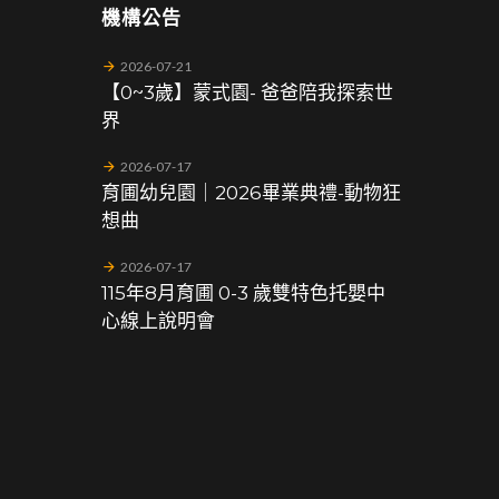
機構公告
2026-07-21
【0~3歲】蒙式園- 爸爸陪我探索世
界
2026-07-17
育圃幼兒園｜2026畢業典禮-動物狂
想曲
2026-07-17
115年8月育圃 0-3 歲雙特色托嬰中
心線上說明會