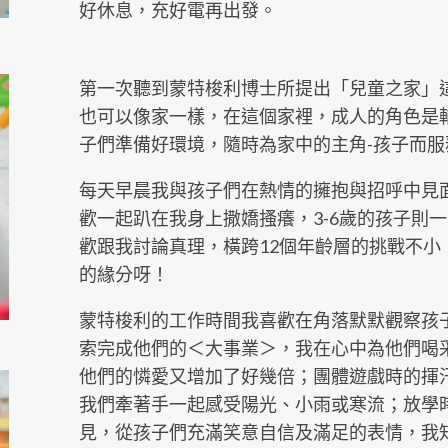
好休息，充好電再出發。
第一次聽到蒙特梭利博士所提出「兒童之家」
也可以像家一樣，在這個家裡，成人的角色是
子們準備好環境，隨時為家中的主角-孩子而
每天早晨我與孩子們在熱情的擁抱與招呼中見面
歡一起趴在我身上撒嬌搔癢，3-6歲的孩子則一
歡跟我討論真理，橫跨12個年齡層的挑戰不
的緣分呀！
蒙特梭利的工作時間我喜歡在角落默默觀察孩
索完成他們的＜大事業＞，我在心中為他們喝
他們的憐愛又增加了好幾倍；團體遊戲時的揮
我們牽著手一起感受陽光、小雨或寒流；放學
見，從孩子們充滿笑意自信及滿足的表情，我