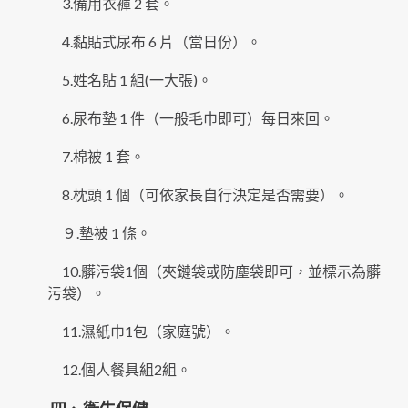
3.備用衣褲 2 套。
4.黏貼式尿布 6 片（當日份）。
5.姓名貼 1 組(一大張)。
6.尿布墊 1 件（一般毛巾即可）每日來回。
7.棉被 1 套。
8.枕頭 1 個（可依家長自行決定是否需要）。
９.墊被 1 條。
10.髒污袋1個（夾鏈袋或防塵袋即可，並標示為髒
污袋）。
11.濕紙巾1包（家庭號）。
12.個人餐具組2組。