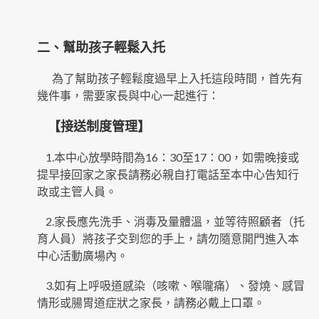
二、幫助孩子輕鬆入托
為了幫助孩子輕鬆度過早上入托這段時間，首先有
幾件事，需要家長與中心一起進行：
【接送制度管理】
1.本中心放學時間為16：30至17：00，如需晚接或
提早接回家之家長請務必親自打電話至本中心告知行
政或主管人員。
2.家長應先洗手、消毒及量體溫，並等待照顧者（托
育人員）將孩子交到您的手上，請勿隨意開門進入本
中心活動廣場內。
3.如有上呼吸道感染（咳嗽、喉嚨痛）、發燒、感冒
情形或腸胃道症狀之家長，請務必戴上口罩。