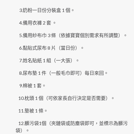
3.奶粉一日份分裝盒 1 個。
4.備用衣褲 2 套 。
5.備用紗布巾 3 條（依據寶寶個別需求有所調整）。
6.黏貼式尿布 8 片（當日份）。
7.姓名貼紙 1 組（一大張）。
8.尿布墊 1 件（一般毛巾即可）每日來回。
9.棉被 1 套。
10.枕頭 1 個（可依家長自行決定是否需要）。
11.墊被 1 條。
12.髒污袋1個（夾鏈袋或防塵袋即可，並標示為髒污
袋）。