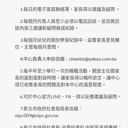
1.每日的電子家庭聯絡簿，家長得以建議及疑問 。
2.每個月托育人員至少必須以電話訪談，並且將訪
談內容之建議和疑問做成紀錄。
3.每個月幼兒的個別學習紀錄中，設置家長意見欄
位，主管每個月查閱。
4.中心負責人申訴信箱：chienbb@yahoo.com.tw
5.每半年至少舉行一次的親職活動，開放主任跟家
長的面對面對談時間，讓家長得以暢所欲言，讓中心
得已收集家長的問題及對本中心的滿意程度。
6.可於中心官方LINE、FB、得以反應建議及疑問。
7.新北市政府社會局局長信箱：
ntpc009@ntpc.gov.tw
8.新北市政府社會局-兒童托育科 中和區承辦專線：