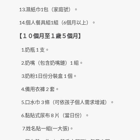
13.濕紙巾1包（家庭號）。
14.個人餐具組1組（6個月以上）。
【１０個月至１歲５個月】
1.奶瓶 1 支。
2.奶嘴（包含奶嘴鏈）1 組。
3.奶粉1日份分裝盒 1 個。
4.備用衣褲 2 套。
5.口水巾 3 條（可依孩子個人需求增減）。
6.黏貼式尿布 8 片（當日份）。
7.姓名貼一組(一大張)。