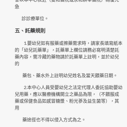
急
診診療單位。
五、託藥規則
1.嬰幼兒如有服藥或擦藥需求時，請家長填寫紙本
的「幼兒託藥單」，託藥單上欄位請務必寫明清楚託
藥內容，需冷藏的藥物請於託藥單上註明，並於幼兒
的
藥包、藥水外上註明幼兒姓名及當天餵藥日期。
2.本中心人員受嬰幼兒之法定代理人委託協助嬰幼
兒用藥，應以醫療機構開立之藥品為限，（不餵服成
藥或保健食品如感冒糖漿、粉光蔘及益生菌等），其
用
藥途徑也不得以侵入方式為之。