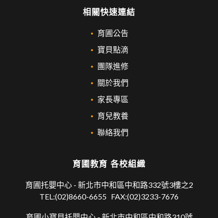
相關快速連結
育圃公告
寶貝點滴
團隊進修
關於我們
家長專區
育兒教養
聯絡我們
育圃教育 各校組織
育圃托嬰中心 -
新北市中和區中和路332號3樓之2
TEL:
(02)8660-6655
FAX:(02)3233-7676
育圃小寶貝托嬰中心 -
新北市中和區中和路310號