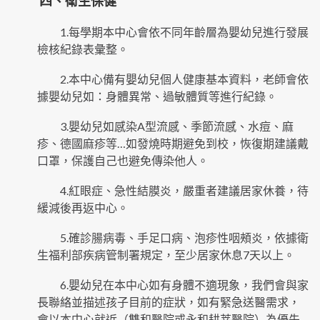
四、衛生保健
1.每學期本中心會依不同年齡層為嬰幼兒進行發展
檢核紀錄表彙整。
2.本中心備有嬰幼兒個人健康基本資料，老師會依
據嬰幼兒如：身體異常、過敏體質等進行紀錄。
3.嬰幼兒如感染A型流感、季節流感、水痘、麻
疹、德國麻疹等…如發燒時期避免到校，恢復期建議戴
口罩，保護自己也避免傳染他人。
4.紅眼症、急性結膜炎，嚴重者建議居家休養，待
緩減後再返中心。
5.確診腸病毒、手足口病、泡疹性咽頰炎，依據衛
生福利部疾病管制署規定，至少居家休息7天以上。
6.嬰幼兒在本中心如有身體不適現象，我們會與家
長聯絡並描述孩子目前的症狀，如有緊急送醫需求，
會以本中心就近（雙和醫院或永和耕莘醫院）為優先