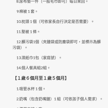
8.尿布墊一件（一般毛巾即可）每日來回。
9.棉被 1 套。
10.枕頭 1 個（可依家長自行決定是否需要）。
11.墊被 1 條。
12.髒污袋1個（夾鏈袋或防塵袋即可，並標示為髒
污袋）。
13.濕紙巾1包（家庭號）。
14.個人餐具組2組。
【１歲６個月至１歲５個月】
1.吸管水杯 1 個。
2.奶嘴（包含奶嘴鏈）1 組（可依孩子個人需求）。