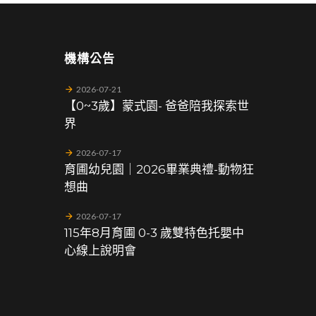
機構公告
2026-07-21
【0~3歲】蒙式園- 爸爸陪我探索世
界
2026-07-17
育圃幼兒園｜2026畢業典禮-動物狂
想曲
2026-07-17
115年8月育圃 0-3 歲雙特色托嬰中
心線上說明會